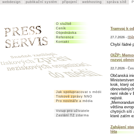
webdesign
publikační systém
připojení
webhosting
správa sítě
P
O službě
Tramvaj k o
Ceník
Objednávka
27.7.2026 - [
Dě
Reference
Kontakt
Chybí řádné p
OIŽP: Memora
rozvoj obnov
22.7.2026 - Če
Občanská ini
Ministerstve
krok, který o
obnovitelných
Jak spolupracovat s médii
není nikde v
Tiskové zprávy NNO
nejisté.
Pro novináře a média
„Memorandum 
většina evrop
Vstup pro uživatele
chytrých sítí
Zaslání TZ zdarma
které zatím e
Zahájení st
léta