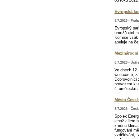
od roku 2021 
Evropská kom
8.7.2026 - Praha
Evropský par
umožňující i
Komise však t
apeluje na če
Mezinárodní 
8.7.2026 - Ústí
Ve dnech 12. 
workcamp, za
Dobrovolníci
provozem klub
či umělecké a
Město České 
8.7.2026 - Čes
Spolek Energ
jehož cílem b
změnu klimatu
fungování mě
vzdělávání, t