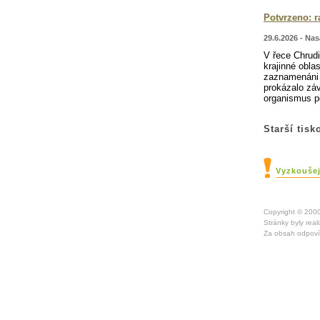
Potvrzeno: r
29.6.2026 - Nas
V řece Chrudi
krajinné obla
zaznamenáni 
prokázalo zá
organismus p
Starší tis
Vyzkoušej
Copyright © 20
Stránky byly rea
Za obsah odpoví