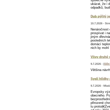
společně vyh
ukázat, že i
odpadků, bude
Dub pýřitý j
10.7.2026 - Str
Nenáročnost 
prospívat i n
jiným dřevin
posledních le
domácí teplo
nich by mohl 
Vlivy druhé
9.7.2026 - [
Dět
Většina návr
Syslí hlídky
9.7.2026 - Mlad
Evropsky výz
obecného. Poč
bezprostředn
přirozené ch
tu protoâ€Żv