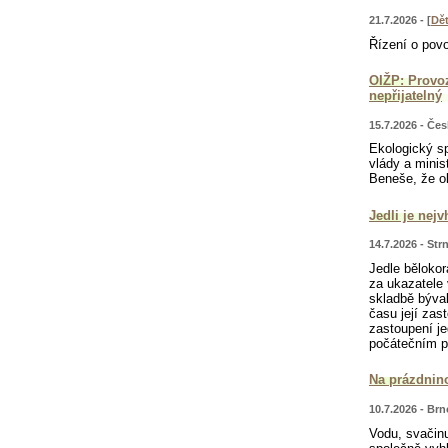
21.7.2026 - [
Dě
Řízení o povo
OIŽP: Provoz
nepřijatelný
15.7.2026 - Če
Ekologický s
vlády a minis
Beneše, že ob
Jedli je nej
14.7.2026 - Str
Jedle bělokor
za ukazatele 
skladbě býva
času její zas
zastoupení je
počátečním p
Na prázdnino
10.7.2026 - Brn
Vodu, svačinu