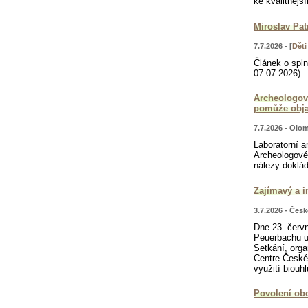
ke kvalitnějš
Miroslav Pat
7.7.2026 - [
Dět
Článek o spln
07.07.2026).
Archeologové
pomůže obja
7.7.2026 - Olo
Laboratorní a
Archeologové 
nálezy doklád
Zajímavý a i
3.7.2026 - Čes
Dne 23. červ
Peuerbachu u
Setkání, org
Centre České
využití biouh
Povolení obc