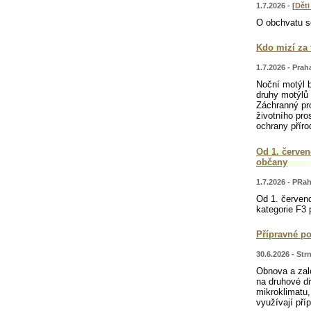
1.7.2026 - [
Dět
O obchvatu se
Kdo mizí za
1.7.2026 - Prah
Noční motýl 
druhy motýlů 
Záchranný pro
životního pro
ochrany příro
Od 1. červen
občany
1.7.2026 - PRah
Od 1. červenc
kategorie F3
Přípravné p
30.6.2026 - Str
Obnova a zal
na druhové di
mikroklimatu,
využívají pří