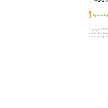
Pravidla p
Vyzkoušej
Copyright © 20
Stránky byly rea
Za obsah odpoví