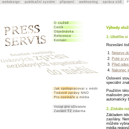
webdesign
publikační systém
připojení
webhosting
správa sítě
P
O službě
Výhody slu
Ceník
Objednávka
Reference
1. Ušetříte si
Kontakt
Rozeslání tis
Nejprve do
Poté si vy
Před odesl
Nakonec ji
Oslovení stov
speciální zna
Jak spolupracovat s médii
Použitím této
Tiskové zprávy NNO
mailovém prog
Pro novináře a média
automaticky 
Vstup pro uživatele
2. Získáte ro
Zaslání TZ zdarma
Základem této
zasílány. Nem
můžete vybra
média regionál