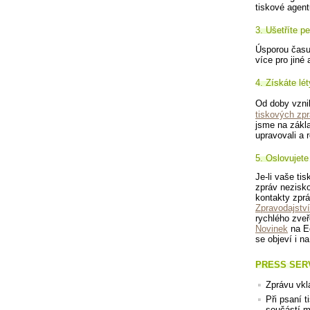
tiskové agent
3. Ušetříte p
Úsporou času 
více pro jiné 
4. Získáte lé
Od doby vzn
tiskových zp
jsme na zákla
upravovali a r
5. Oslovujete
Je-li vaše ti
zpráv nezisk
kontakty zprá
Zpravodajstv
rychlého zve
Novinek
na Ec
se objeví i n
PRESS SERV
Zprávu vkl
Při psaní 
součástí 