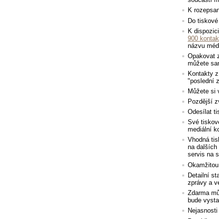
K rozepsan
Do tiskové 
K dispozic
900 kontak
názvu méd
Opakovat z
můžete sam
Kontakty z
"poslední z
Můžete si v
Pozdější z
Odesílat t
Své tiskové
mediální ko
Vhodná tis
na dalších
servis na 
Okamžitou i
Detailní s
zprávy a v
Zdarma můž
bude vysta
Nejasnosti