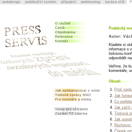
webdesign
publikační systém
připojení
webhosting
správa sítě
P
O službě
Praktický m
Ceník
Objednávka
Autor: Vác
Reference
Kontakt
Kladete si ot
informace o v
tiskovou konf
odpovědět na 
Veříme, že b
komentáře, u
Obsah
Proč spol
Jak spolupracovat s médii
Tiskové zprávy NNO
Jak fungu
Pro novináře a média
Co potřebu
Jak začít
Vstup pro uživatele
Tisková z
Zaslání TZ zdarma
Jak uspoř
Rozhovor 
Článek pr