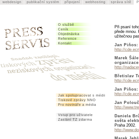
webdesign
publikační systém
připojení
webhosting
správa sítě
P
O službě
Při psaní toh
Ceník
přede mnou. R
Objednávka
užitečnou pas
Reference
Kontakt
Jan Piňos:
http://cde.e
Marek Šále
organizace
http://nadace
Břetislav 
http://cde.e
Jan Piňos: 
http://cde.ec
Jak spolupracovat s médii
Tiskové zprávy NNO
Jan Polouč
Pro novináře a média
http://www.t
Vstup pro uživatele
Daniela Brů
Zaslání TZ zdarma
světa elek
Praha 2002.
http://www.d
Marek Jehl