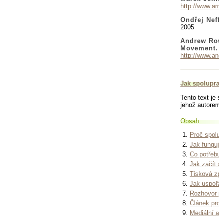
http://www.ar
Ondřej Nef
2005
Andrew Row
Movement.
http://www.an
Jak spolupra
Tento text j
jehož autore
Obsah
Proč spol
Jak fungu
Co potřebu
Jak začít
Tisková z
Jak uspoř
Rozhovor 
Článek pr
Mediální 