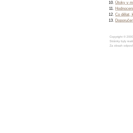
Útoky v m
Hodnocení
Co dělat,
Doporučen
Copyright © 20
Stránky byly rea
Za obsah odpoví